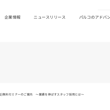
皆様に謹んでお見舞い申しあげますとともに、被災地の一日も早
企業情報
ニュースリリース
パルコのアドバ
(金)無料セミナーのご案内 ～業績を伸ばすスタッフ採用とは～