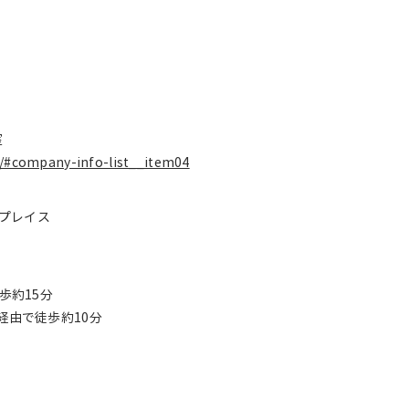
室
y/#company-info-list__item04
トプレイス
歩約15分
経由で徒歩約10分