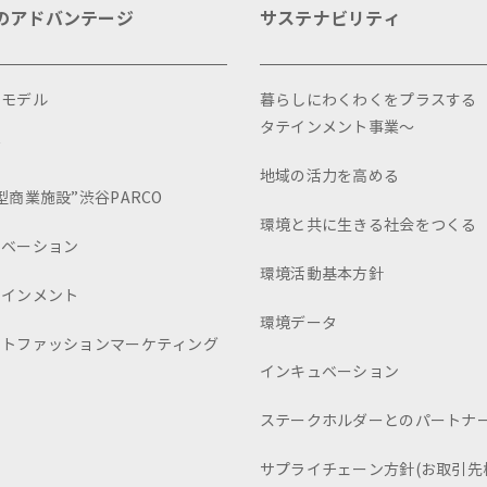
のアドバンテージ
サステナビリティ
スモデル
暮らしにわくわくをプラスする
タテインメント事業～
画
地域の活力を高める
型商業施設”渋谷PARCO
環境と共に生きる社会をつくる
ュベーション
環境活動基本方針
テインメント
環境データ
ートファッションマーケティング
インキュベーション
ステークホルダーとのパートナ
サプライチェーン方針(お取引先