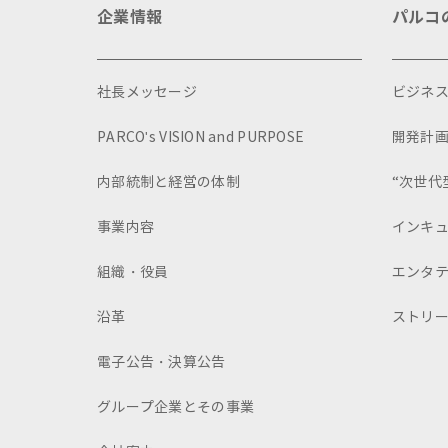
企業情報
パルコ
社長メッセージ
ビジネ
PARCO's VISION and PURPOSE
開発計
内部統制と経営の体制
“次世代
事業内容
インキ
組織・役員
エンタ
沿革
ストリ
電子公告・決算公告
グループ企業とその事業