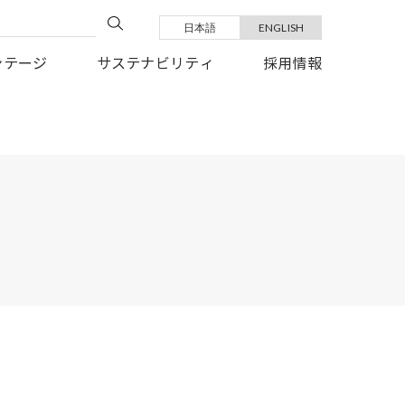
日本語
ENGLISH
い復旧を、心よりお祈り申しあげます。
ンテージ
サステナビリティ
採用情報