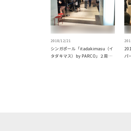
2018/12/21
201
シンガポール「itadakimasu（イ
2
タダキマス）by PARCO」２周年
パ
を迎えました
受