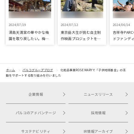
2024/07/19
2024/07/12
2024/06/14
湯島天満宮の華やかな梅
東京藝大生が挑む自主制
吉祥寺PAR
園を取り戻したい。梅園
作映画プロジェクトをク
ドファンデ
再生に向けて整備が始ま
ラウドファンディングで
「屋上イベ
りました
応援
プロジェク
ドファンデ
ホーム
パルコグループブログ
化粧品事業ROSE MARYで「子供地球基金」の活
動をサポートする取り組みを行いました
企業情報
ニュースリリース
パルコのアドバンテージ
採用情報
サステナビリティ
IR情報アーカイブ