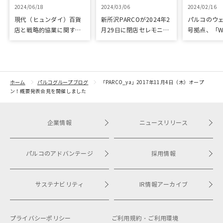
2024/06/18
2024/03/06
2024/02/16
現代（ヒュンダイ）百貨
新所沢PARCOが2024年2
パルコのウェ
店と戦略的協業に関する
月29日に閉店セレモニー
号拠点、「W
基本合意を締結。第1弾と
を実施
開業
して渋谷PARCOでPOP
UPイベントを開催
ホーム
パルコグループブログ
「PARCO_ya」2017年11月4日（木）オープ
ン！概要発表会見を開催しました
企業情報
ニュースリリース
パルコのアドバンテージ
採用情報
サステナビリティ
IR情報アーカイブ
プライバシーポリシー
ご利用規約・
ご利用環境