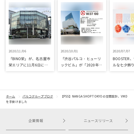
2020/11/06
2020/10/01
2020/07/07
「BINO栄」が、名古屋市
「渋谷パルコ・ヒューリ
BOOSTER
栄エリアに11月6日に開
ックビル」が「2020年度
ルな七夕飾
業
グッドデザイン・ベスト
への支援プ
100」受賞
ホーム
パルコグループブログ
【PSS】NANGA SHOP TOKYOの空間設計、VMD
を手掛けました
企業情報
ニュースリリース