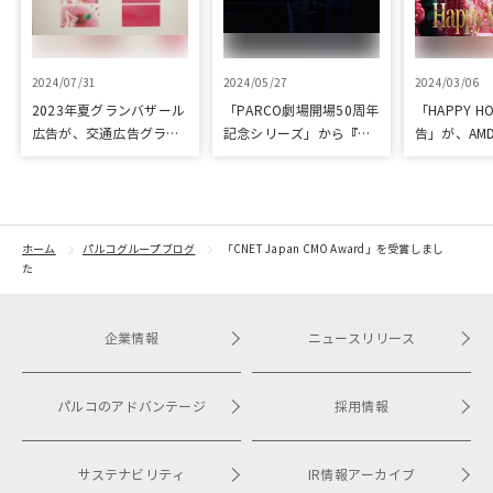
2024/07/31
2024/05/27
2024/03/06
2023年夏グランバザール
「PARCO劇場開場50周年
「HAPPY HO
広告が、交通広告グラン
記念シリーズ」から『ラ
告」が、AM
プリ優秀作品賞を受賞
ビット・ホール』が読売
「優秀賞」
演劇大賞の優秀作品賞に
選出
ホーム
パルコグループブログ
「CNET Japan CMO Award」を受賞しまし
た
企業情報
ニュースリリース
パルコのアドバンテージ
採用情報
サステナビリティ
IR情報アーカイブ