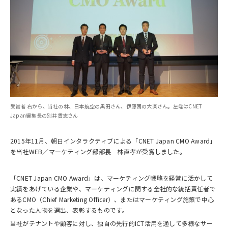
受賞者 右から、当社の林、日本航空の黒田さん、伊藤園の大楽さん。左端はCNET
Japan編集長の別井貴志さん
2015年11月、朝日インタラクティブによる「CNET Japan CMO Award」
を当社WEB／マーケティング部部長 林直孝が受賞しました。
「CNET Japan CMO Award」は、マーケティング戦略を経営に活かして
実績をあげている企業や、マーケティングに関する全社的な統括責任者で
あるCMO（Chief Marketing Officer）、またはマーケティング施策で中心
となった人物を選出、表彰するものです。
当社がテナントや顧客に対し、独自の先行的ICT活用を通して多様なサー