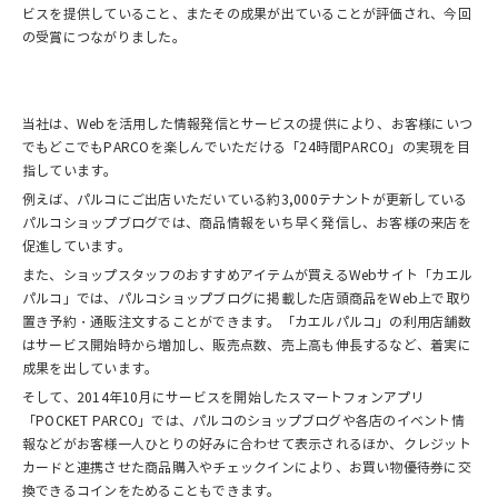
ビスを提供していること、またその成果が出ていることが評価され、今回
の受賞につながりました。
当社は、Webを活用した情報発信とサービスの提供により、お客様にいつ
でもどこでもPARCOを楽しんでいただける「24時間PARCO」の実現を目
指しています。
例えば、パルコにご出店いただいている約3,000テナントが更新している
パルコショップブログでは、商品情報をいち早く発信し、お客様の来店を
促進しています。
また、ショップスタッフのおすすめアイテムが買えるWebサイト「カエル
パルコ」では、パルコショップブログに掲載した店頭商品をWeb上で取り
置き予約・通販注文することができます。「カエルパルコ」の利用店舗数
はサービス開始時から増加し、販売点数、売上高も伸長するなど、着実に
成果を出しています。
そして、2014年10月にサービスを開始したスマートフォンアプリ
「POCKET PARCO」では、パルコのショップブログや各店のイベント情
報などがお客様一人ひとりの好みに合わせて表示されるほか、クレジット
カードと連携させた商品購入やチェックインにより、お買い物優待券に交
換できるコインをためることもできます。