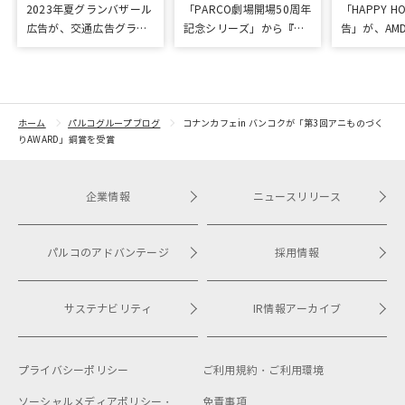
2023年夏グランバザール
「PARCO劇場開場50周年
「HAPPY HO
広告が、交通広告グラン
記念シリーズ」から『ラ
告」が、AM
プリ優秀作品賞を受賞
ビット・ホール』が読売
「優秀賞」
演劇大賞の優秀作品賞に
選出
ホーム
パルコグループブログ
コナンカフェin バンコクが「第3回アニものづく
りAWARD」銅賞を受賞
企業情報
ニュースリリース
パルコのアドバンテージ
採用情報
サステナビリティ
IR情報アーカイブ
プライバシーポリシー
ご利用規約・
ご利用環境
ソーシャルメディアポリシー・
免責事項