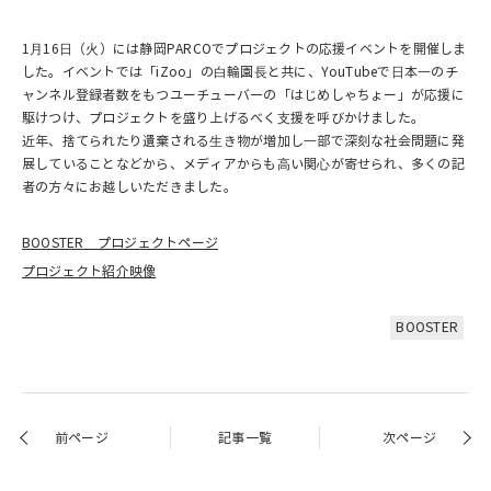
1⽉16⽇（⽕）には静岡PARCOでプロジェクトの応援イベントを開催しま
した。イベントでは「iZoo」の⽩輪園⻑と共に、YouTubeで⽇本⼀のチ
ャンネル登録者数をもつユーチューバ―の「はじめしゃちょー」が応援に
駆けつけ、プロジェクトを盛り上げるべく⽀援を呼びかけました。
近年、捨てられたり遺棄される⽣き物が増加し⼀部で深刻な社会問題に発
展していることなどから、メディアからも⾼い関⼼が寄せられ、多くの記
者の方々にお越しいただきました。
BOOSTER プロジェクトページ
プロジェクト紹介映像
BOOSTER
前ページ
記事一覧
次ページ