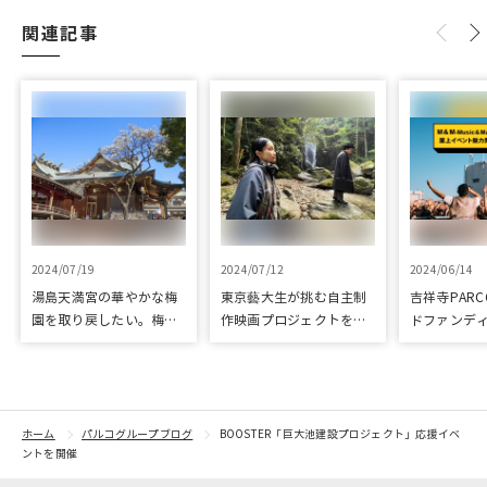
関連記事
2024/07/19
2024/07/12
2024/06/14
湯島天満宮の華やかな梅
東京藝大生が挑む自主制
吉祥寺PAR
園を取り戻したい。梅園
作映画プロジェクトをク
ドファンデ
再生に向けて整備が始ま
ラウドファンディングで
「屋上イベ
りました
応援
プロジェク
ドファンデ
ホーム
パルコグループブログ
BOOSTER「巨大池建設プロジェクト」応援イベ
ントを開催