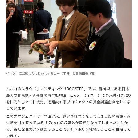
イベントに出席したはじめしゃちょー（中央）と白輪園長（右）
パルコのクラウドファンディング「BOOSTER」では、静岡県にある⽇本
最⼤の爬⾍類・両⽣類の専⾨動物園「iZoo」（イズー）に外来種引き取り
を目的とした「巨⼤池」を建設するプロジェクトの資⾦調達企画をおこな
っています。
このプロジェクトは、開園以来、飼いきれなくなってしまった爬⾍類・両
⽣類を引き取っている「iZoo」の収容池が満杯となってしまったことか
ら、新たな巨⼤池を建設することで、引き取りを継続することを目指して
います。