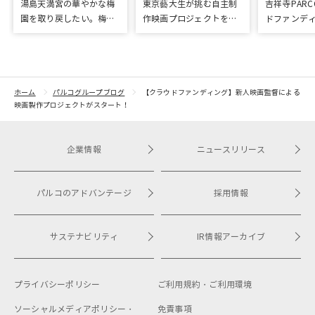
湯島天満宮の華やかな梅
東京藝大生が挑む自主制
吉祥寺PAR
園を取り戻したい。梅園
作映画プロジェクトをク
ドファンデ
再生に向けて整備が始ま
ラウドファンディングで
「屋上イベ
りました
応援
プロジェク
ドファンデ
ホーム
パルコグループブログ
【クラウドファンディング】新人映画監督による
映画製作プロジェクトがスタート！
企業情報
ニュースリリース
パルコのアドバンテージ
採用情報
サステナビリティ
IR情報アーカイブ
プライバシーポリシー
ご利用規約・
ご利用環境
ソーシャルメディアポリシー・
免責事項