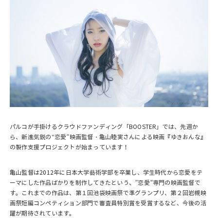
パルコが手掛けるクラウドファンディング「BOOSTER」では、先週か
ら、新進気鋭の“恋愛”映画監督・亀山睦実さんによる映画『ゆきおんな』
の製作支援プロジェクトが始まっています！
亀山監督は2012年に日本大学藝術学部を卒業し、学生時代から恋愛をテ
ーマにした作品ばかりを制作してきたという、”恋愛”専門の映画監督で
す。これまでの作品は、第１回池袋映画祭で準グランプリ、第２回岩槻映
画祭短編コンペティション部門で審査員特別賞を受賞するなど、今後の活
躍が期待されています。