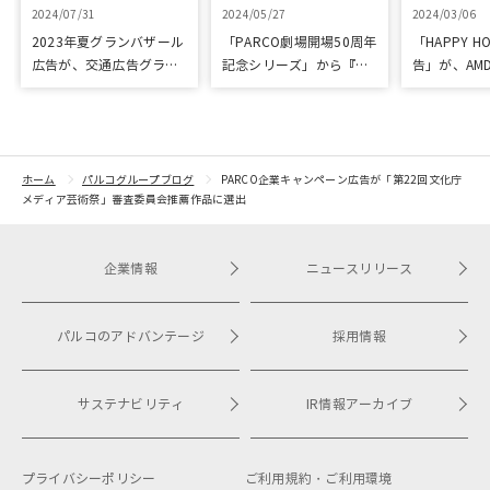
2024/07/31
2024/05/27
2024/03/06
2023年夏グランバザール
「PARCO劇場開場50周年
「HAPPY HO
広告が、交通広告グラン
記念シリーズ」から『ラ
告」が、AM
プリ優秀作品賞を受賞
ビット・ホール』が読売
「優秀賞」
演劇大賞の優秀作品賞に
選出
ホーム
パルコグループブログ
PARCO企業キャンペーン広告が「第22回文化庁
メディア芸術祭」審査委員会推薦作品に選出
企業情報
ニュースリリース
パルコのアドバンテージ
採用情報
サステナビリティ
IR情報アーカイブ
プライバシーポリシー
ご利用規約・
ご利用環境