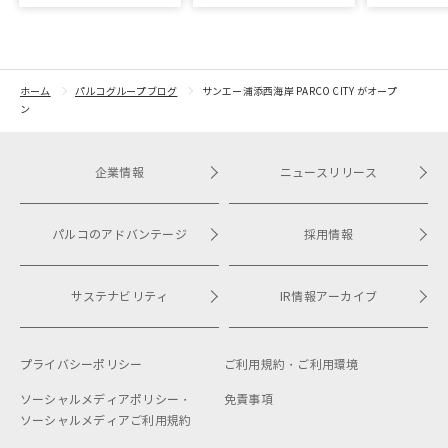
基本合意を締結。第1弾と
を実施
開業
して渋谷PARCOでPOP
UPイベントを開催
ホーム
パルコグループブログ
サンエー浦添西海岸 PARCO CITY がオープ
ン
企業情報
ニュースリリース
パルコのアドバンテージ
採用情報
サステナビリティ
IR情報アーカイブ
プライバシーポリシー
ご利用規約・
ご利用環境
ソーシャルメディアポリシー・
免責事項
ソーシャルメディアご利用規約