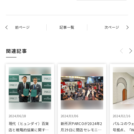
前ページ
記事一覧
次ページ
関連記事
2024/06/18
2024/03/06
2024/02/16
現代（ヒュンダイ）百貨
新所沢PARCOが2024年2
パルコのウェ
店と戦略的協業に関する
月29日に閉店セレモニー
号拠点、「W