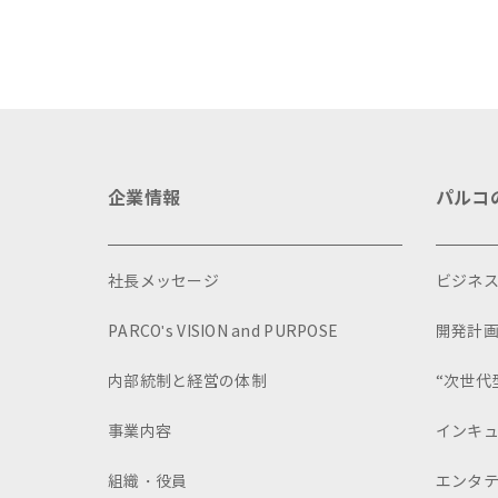
企業情報
パルコ
社長メッセージ
ビジネ
PARCO's VISION and PURPOSE
開発計
内部統制と経営の体制
“次世代
事業内容
インキ
組織・役員
エンタ