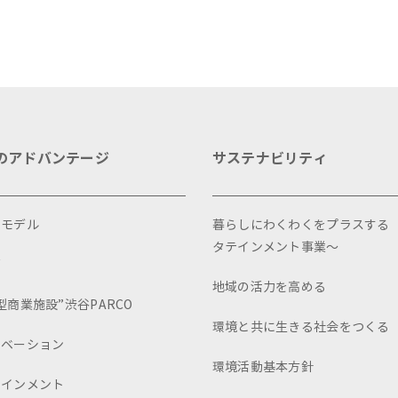
のアドバンテージ
サステナビリティ
スモデル
暮らしにわくわくをプラスする
タテインメント事業～
画
地域の活力を高める
型商業施設”渋谷PARCO
環境と共に生きる社会をつくる
ュベーション
環境活動基本方針
テインメント