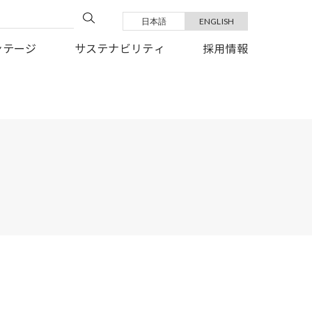
日本語
ENGLISH
い復旧を、心よりお祈り申しあげます。
ンテージ
サステナビリティ
採用情報