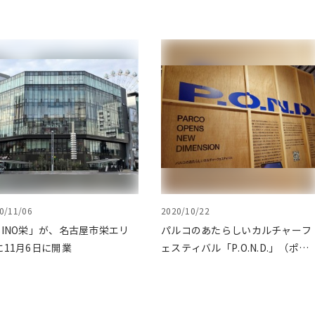
0/11/06
2020/10/22
BINO栄」が、名古屋市栄エリ
パルコのあたらしいカルチャーフ
に11月6日に開業
ェスティバル「P.O.N.D.」（ポン
ド）開催中