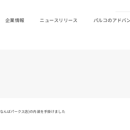
皆様に謹んでお見舞い申しあげますとともに、被災地の一日も早
企業情報
ニュースリリース
パルコのアドバ
TORE(なんばパークス店)の内装を手掛けました