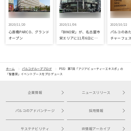
2020/11/20
2020/11/06
2020/10/22
心斎橋PARCO、グランド
「BINO栄」が、名古屋市
パルコのあ
オープン
栄エリアに11月6日に開
チャーフェ
業
「P.O.N.D
開催中
ホーム
パルコグループブログ
PSS）第7回「アジアビューティーエキスポ」の
「髪書房」イベントブースをプロデュース
企業情報
ニュースリリース
パルコのアドバンテージ
採用情報
サステナビリティ
IR情報アーカイブ