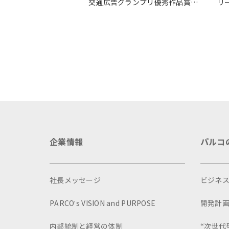
交通広告グランプリ優秀作品賞を
リ
受賞
ル
に
企業情報
パルコ
社長メッセージ
ビジネ
PARCO's VISION and PURPOSE
開発計
内部統制と経営の体制
“次世代