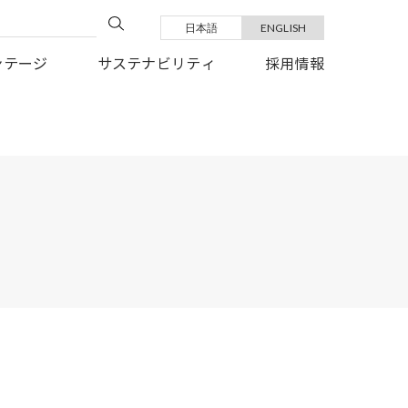
日本語
ENGLISH
い復旧を、心よりお祈り申しあげます。
ンテージ
サステナビリティ
採用情報