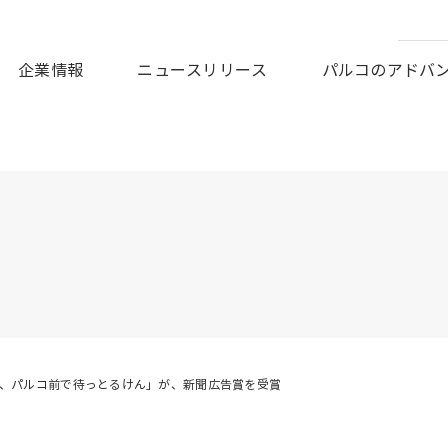
皆様に謹んでお見舞い申しあげますとともに、被災地の一日も早
企業情報
ニュースリリース
パルコのアドバ
た、パルコ前で待っとるけん」が、新聞広告賞を受賞