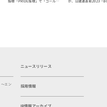
指標「PRIDE指標」で「ゴール
が、日建連表彰2023「B
ド」を受賞
入選
ニュースリリース
 ～エン
採用情報
IR情報アーカイブ