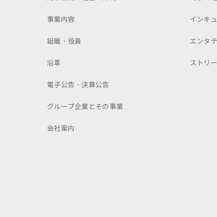
事業内容
インキ
組織・役員
エンタ
沿革
ストリ
電子公告・決算公告
グループ企業とその事業
会社案内