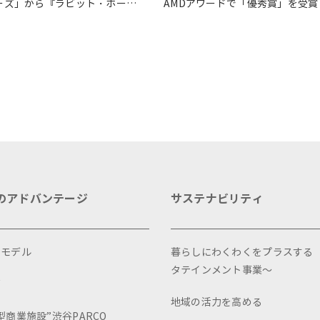
ーズ」から『ラビット・ホー
AMDアワードで「優秀賞」を受賞
』が読売演劇大賞の優秀作品賞
選出
のアドバンテージ
サステナビリティ
スモデル
暮らしにわくわくをプラスする
タテインメント事業～
画
地域の活力を高める
型商業施設”渋谷PARCO