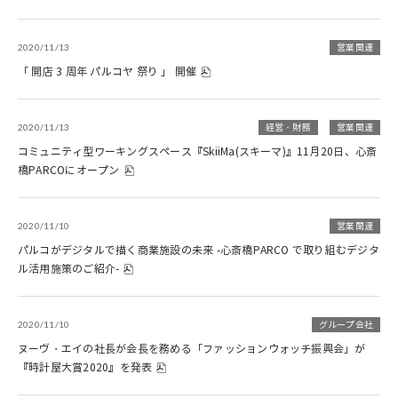
2020/11/13
営業関連
「 開店 3 周年 パルコヤ 祭り 」 開催
2020/11/13
経営・財務
営業関連
コミュニティ型ワーキングスペース『SkiiMa(スキーマ)』11月20日、心斎
橋PARCOにオープン
2020/11/10
営業関連
パルコがデジタルで描く商業施設の未来 -心斎橋PARCO で取り組むデジタ
ル活用施策のご紹介-
2020/11/10
グループ会社
ヌーヴ・エイの社長が会長を務める「ファッションウォッチ振興会」が
『時計屋大賞2020』を発表