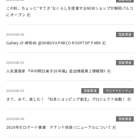
この秋、ちょっと“すてき”なくらしを提案するNEWショップが静岡パルコ
にオープン
2020/08/26
営業関連
Gallery of 欅坂46 @SHIBUYA PARCO ROOFTOP PARK
2020/08/25
営業関連
人気漫画家 『中村明日美子20年展』追加情報第２弾解禁‼
2020/08/25
営業関連
サステナビリティ
きて、みて、楽しむ！ 「松本ショッピング創生」プロジェクト始動！
2020/08/20
営業関連
2020年ゼロゲート事業 テナント改装リニューアルについて