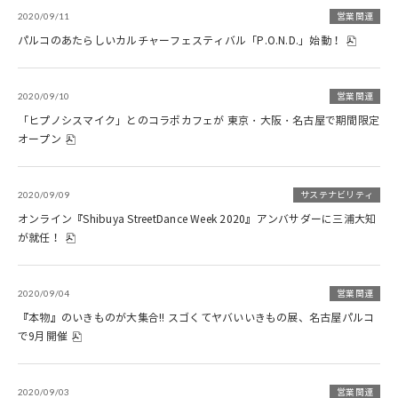
2020/09/11
営業関連
パルコのあたらしいカルチャーフェスティバル「P.O.N.D.」始動！
2020/09/10
営業関連
「ヒプノシスマイク」とのコラボカフェが 東京・大阪・名古屋で期間限定
オープン
2020/09/09
サステナビリティ
オンライン『Shibuya StreetDance Week 2020』アンバサダーに三浦大知
が就任！
2020/09/04
営業関連
『本物』のいきものが大集合!! スゴくてヤバいいきもの展、名古屋パルコ
で9月開催
2020/09/03
営業関連