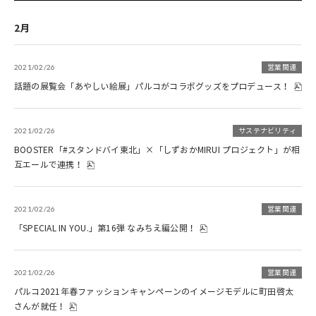
2月
2021/02/26
営業関連
話題の展覧会「あやしい絵展」パルコがコラボグッズをプロデュース！
2021/02/26
サステナビリティ
BOOSTER「#スタンドバイ東北」×「しずおかMIRUI プロジェクト」が相
互エールで連携！
2021/02/26
営業関連
「SPECIAL IN YOU.」第16弾 なみちえ編公開！
2021/02/26
営業関連
パルコ2021年春ファッションキャンペーンのイメージモデルに町田啓太
さんが就任！