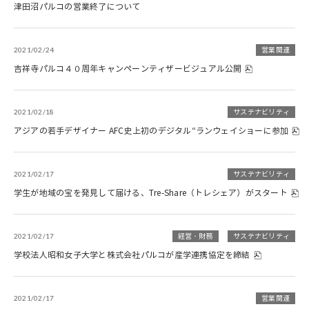
津田沼パルコの営業終了について
2021/02/24
営業関連
吉祥寺パルコ４０周年キャンペーンティザービジュアル公開
2021/02/18
サステナビリティ
アジアの若手デザイナー AFC史上初のデジタル“ランウェイショーに参加
2021/02/17
サステナビリティ
学生が地域の宝を発見して届ける、Tre-Share（トレシェア）がスタート
2021/02/17
経営・財務
サステナビリティ
学校法人昭和女子大学と株式会社パルコが産学連携協定を締結
2021/02/17
営業関連