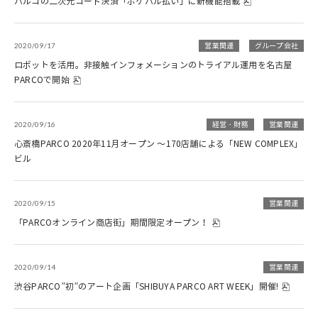
パルコの二次元コード決済「ポケパル払い」に新機能搭載
2020/09/17
営業関連
グループ会社
ロボットを活用。非接触インフォメーションのトライアル運用を名古屋
PARCOで開始
2020/09/16
経営・財務
営業関連
心斎橋PARCO 2020年11月オープン ～170店舗による「NEW COMPLEX」
ビル
2020/09/15
営業関連
「PARCOオンライン商店街」期間限定オープン！
2020/09/14
営業関連
渋谷PARCO”初”のアート企画「SHIBUYA PARCO ART WEEK」開催!