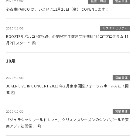
2020/11/02
経営・財務
営業関連
心斎橋PARCO は、いよいよ11月20日（金）にOPENします！
2020/11/02
サステナビリティ
BOOSTER パルコ出店/取引企業限定 手数料完全無料“ゼロ”プログラム 11
月2日スタート
10月
2020/10/30
営業関連
JOKER LIVE IN CONCERT 2021 年2 月東京国際フォーラムホールA にて開
催
2020/10/30
営業関連
「ジュラシックワールドカフェ」クリスマスシーズンのシンガポールで東
南アジア初開催！