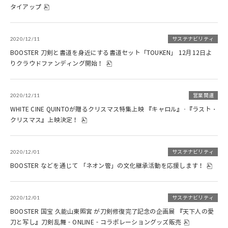
タイアップ
2020/12/11
サステナビリティ
BOOSTER 刀剣と書道を身近にする書道セット「TOUKEN」 12月12日よ
りクラウドファンディング開始！
2020/12/11
営業関連
WHITE CINE QUINTOが贈るクリスマス特集上映 『キャロル』･『ラスト・
クリスマス』上映決定！
2020/12/01
サステナビリティ
BOOSTER などを通じて 「ネオン管」の文化継承活動を応援します！
2020/12/01
サステナビリティ
BOOSTER 国宝 久能山東照宮 が刀剣修復完了記念の企画展 『天下人の愛
刀と写し』刀剣乱舞‐ONLINE‐コラボレーショングッズ販売