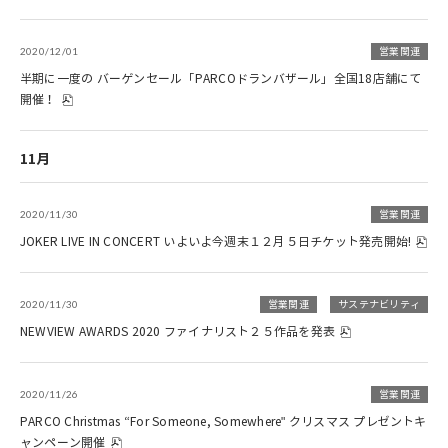
2020/12/01
営業関連
半期に一度の バーゲンセール「PARCOドランバザール」全国18店舗にて
開催！
11月
2020/11/30
営業関連
JOKER LIVE IN CONCERT いよいよ今週末１２月５日チケット発売開始!
2020/11/30
営業関連
サステナビリティ
NEWVIEW AWARDS 2020 ファイナリスト２５作品を発表
2020/11/26
営業関連
PARCO Christmas “For Someone, Somewhere" クリスマス プレゼントキ
ャンペーン開催