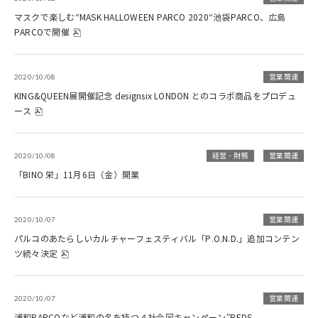
マスクで楽しむ“MASK HALLOWEEN PARCO 2020“池袋PARCO、広島
PARCOで開催
2020/10/08
営業関連
KING&QUEEN展開催記念 designsix LONDON とのコラボ商品をプロデュ
ース
2020/10/08
経営・財務
営業関連
「BINO 栄」11月6日（金）開業
2020/10/07
営業関連
パルコのあたらしいカルチャーフェスティバル「P.O.N.D.」追加コンテン
ツ続々決定
2020/10/07
営業関連
浦和PARCOなど浦和の名を持つ４社合同キャンペーン”REDS