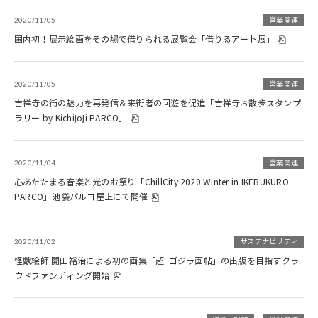
2020/11/05
営業関連
国内初！展示絵画をその場で借りられる展覧会「借りるアート展」
2020/11/05
営業関連
吉祥寺の街の魅力を再発信＆来街者の回遊を促進「吉祥寺お散歩スタンプ
ラリー by Kichijoji PARCO」
2020/11/04
営業関連
心あたたまる音楽と光のお祭り「ChillCity 2020 Winter in IKEBUKURO
PARCO」池袋パルコ屋上にて開催
2020/11/02
サステナビリティ
怪獣絵師 開田裕治による初の画集「超･ゴジラ画帖」の出版を目指すクラ
ウドファンディング開始