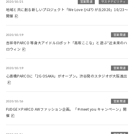
2020/10/21
営業関連
サステナビリティ
地域と共に創る新しいプロジェクト「We Love ひばりが丘2020」10/23～
開催
2020/10/19
営業関連
吉祥寺PARCO 等身大アイドルロボット「高坂ここな」と遊ぶ“近未来のハ
ロウィン
2020/10/19
営業関連
心斎橋PARCOに「2G OSAKA」がオープン。渋谷発のスタジオが大阪進出
2020/10/16
営業関連
FUDGE×PARCO AWファッション企画。「＃meet you キャンペーン」開
催