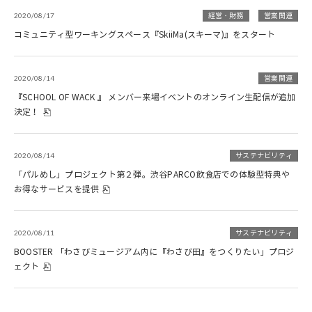
2020/08/17
経営・財務
営業関連
コミュニティ型ワーキングスペース『SkiiMa(スキーマ)』をスタート
2020/08/14
営業関連
『SCHOOL OF WACK 』 メンバー来場イベントのオンライン生配信が追加
決定！
2020/08/14
サステナビリティ
「パルめし」プロジェクト第２弾。渋谷PARCO飲食店での体験型特典や
お得なサービスを提供
2020/08/11
サステナビリティ
BOOSTER 「わさびミュージアム内に『わさび田』をつくりたい」プロジ
ェクト