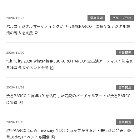
2020/11/24
営業関連
グループ会社
パルコデジタルマーケティングが「心斎橋PARCO」に様々なデジタル施
策の導入を支援
2020/11/20
営業関連
"ChillCity 2020 Winter in IKEBUKURO PARCO" 全出演アーティスト決定＆
各種コラボイベント開催
2020/11/18
営業関連
渋谷PARCO 1 周年 xR を活用した気鋭のバーチャルアートが渋谷PARCO
に集結
2020/11/13
営業関連
渋谷PARCO 1st Anniversary 全106ショップから限定・先行商品発売！豪
華10daysイベントも開催