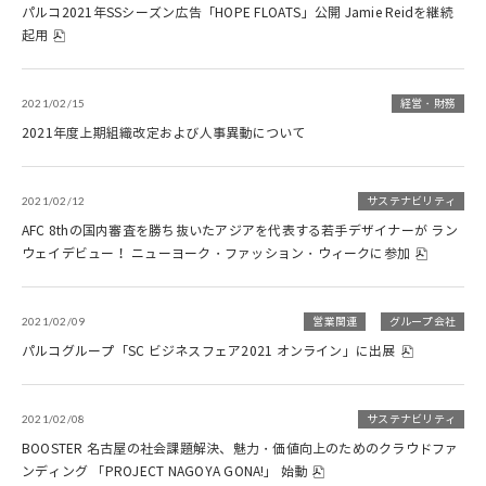
パルコ2021年SSシーズン広告「HOPE FLOATS」公開 Jamie Reidを継続
起用
2021/02/15
経営・財務
2021年度上期組織改定および人事異動について
2021/02/12
サステナビリティ
AFC 8thの国内審査を勝ち抜いたアジアを代表する若手デザイナーが ラン
ウェイデビュー！ ニューヨーク・ファッション・ウィークに参加
2021/02/09
営業関連
グループ会社
パルコグループ「SC ビジネスフェア2021 オンライン」に出展
2021/02/08
サステナビリティ
BOOSTER 名古屋の社会課題解決、魅力・価値向上のためのクラウドファ
ンディング 「PROJECT NAGOYA GONA!」 始動