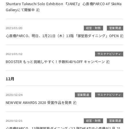
Shuntaro Takeuchi Solo Exhibition 『JANET』 心斎橋PARCO４F SkiiMa
Galleryにて開催中
2021/01/20
経営・財務
営業関連
心斎橋PARCO、明日、1月21日（木）13階「御堂筋ダイニング」OPEN
2021/01/12
サステナビリティ
BOOSTER もっと挑戦しやすく！手数料40％OFF キャンペーン
12月
2020/12/24
営業関連
サステナビリティ
NEWVIEW AWARDS 2020 受賞作品を発表
2020/12/21
経営・財務
営業関連
心斎橋PARCO、13階御堂筋ダイニング／12 階THEATUS心斎橋が1 月 21