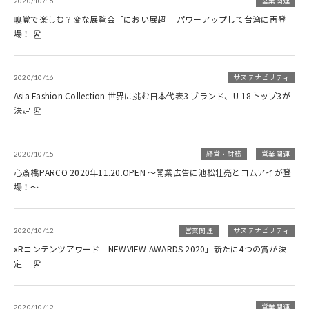
2020/10/16
営業関連
嗅覚で楽しむ？変な展覧会「におい展超」 パワーアップして台湾に再登
場！
2020/10/16
サステナビリティ
Asia Fashion Collection 世界に挑む日本代表3 ブランド、U-18トップ3が
決定
2020/10/15
経営・財務
営業関連
心斎橋PARCO 2020年11.20.OPEN ～開業広告に池松壮亮とコムアイが登
場！～
2020/10/12
営業関連
サステナビリティ
xRコンテンツアワード「NEWVIEW AWARDS 2020」新たに4つの賞が決
定
2020/10/12
営業関連