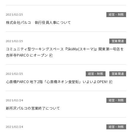
2021/02/25
経営・財務
株式会社パルコ 執行役員人事について
2021/02/25
営業関連
コミュニティ型ワーキングスペース『SkiiMa(スキーマ)』関東第一号店を
吉祥寺PARCO にオープン
2021/02/25
経営・財務
営業関連
心斎橋PARCO 地下2階「心斎橋ネオン食堂街」いよいよOPEN!
2021/02/24
経営・財務
新所沢パルコの営業終了について
2021/02/24
経営・財務