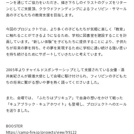
ーンを通じてご協力をいただき、描き下ろしのイラストのグッズをリター
ンとしてご支援頂、クラウドファンディングによるフィリピン・サマール
島の子どもたちの教育支援を目指します。
今回のプロジェクトでは、より多くの子どもたちが気軽に楽しく「教育」
に触れることができるようになるため、学校に図書室を建設することを計
画しています。“新しい体験”を子どもたちに提供することにより、子供た
ちが将来の夢を持ち、その夢を実現するために学校に通い続ける強い思い
を持ち続けるためにサポートしていきたいと考えています。
2005年よりチャイルドスポンサーシップとして支援されている女優・酒
井美紀さんが親善大使として会場に駆け付けられ、フィリピンの子どもた
ちの将来に繋がる想いや夢を熱く語ってくださいました。
また、会場では、「ふたりはプリキュア」で自身の想いをかけて戦った
「キュアブラック・キュアホワイト」も登場し、プロジェクトへのエール
を送りました。
BOOSTER
https://camp-fire.jp/projects/view/99122